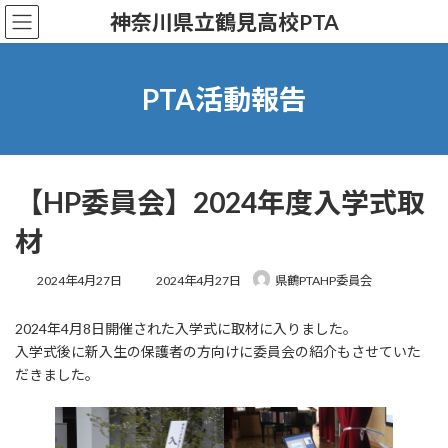
コ
ナ
神奈川県立鶴見高校PTA
ン
ビ
テ
ゲ
ン
ー
ツ
シ
PTA活動報告
へ
ョ
ス
ン
キ
に
ッ
移
プ
動
【HP委員会】2024年度入学式取
材
最
2024年4月27日
2024年4月27日
県鶴PTAHP委員会
終
更
2024年4月8日開催された入学式に取材に入りました。
新
日
入学式後に新入生の保護者の方向けに委員会の紹介もさせていた
時
だきました。
: