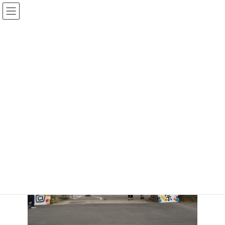
コ
ナ
神奈川県立鶴見高校PTA
ン
ビ
テ
ゲ
ン
ー
ツ
シ
へ
ョ
ス
ン
キ
に
ッ
移
プ
動