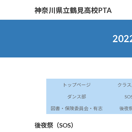
コ
ナ
神奈川県立鶴見高校PTA
ン
ビ
テ
ゲ
ン
ー
ツ
シ
20
へ
ョ
ス
ン
キ
に
ッ
移
プ
動
トップページ
クラス
ダンス部
SO
図書・保険委員会・有志
後夜祭
後夜祭（SOS）