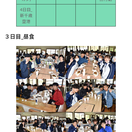
4日目_
新千歳
空港
３日目_昼食