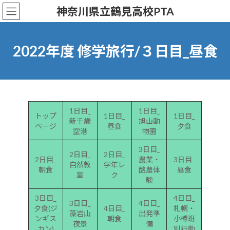
コ
ナ
神奈川県立鶴見高校PTA
ン
ビ
テ
ゲ
ン
ー
ツ
シ
2022年度 修学旅行/３日目_昼食
へ
ョ
ス
ン
キ
に
ッ
移
プ
動
1日目_
1日目_
トップ
1日目_
1日目_
新千歳
旭山動
ページ
昼食
夕食
空港
物園
3日目_
2日目_
2日目_
2日目_
農業・
3日目_
自然教
学年レ
朝食
酪農体
昼食
室
ク
験
3日目_
4日目_
3日目_
4日目_
夕食(ジ
4日目_
札幌・
藻岩山
出発準
ンギス
朝食
小樽班
夜景
備
カン)
別行動