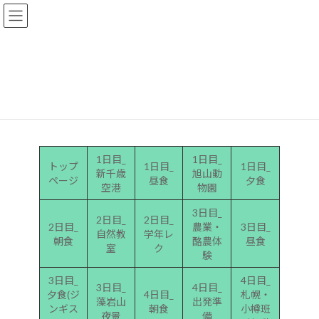
コ
ナ
神奈川県立鶴見高校PTA
ン
ビ
テ
ゲ
ン
ー
2022年度 修学旅行/3日目_夕食
ツ
シ
へ
ョ
（ジンギスカン）
ス
ン
キ
に
ッ
移
プ
動
1日目_
1日目_
トップ
1日目_
1日目_
新千歳
旭山動
ページ
昼食
夕食
空港
物園
3日目_
2日目_
2日目_
2日目_
農業・
3日目_
自然教
学年レ
朝食
酪農体
昼食
室
ク
験
3日目_
4日目_
3日目_
4日目_
夕食(ジ
4日目_
札幌・
藻岩山
出発準
ンギス
朝食
小樽班
夜景
備